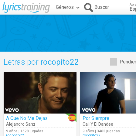
Apr
Géneros
Buscar
Es
Letras por
rocopito22
Pendien
A Que No Me Dejas
Por Siempre
Alejandro Sanz
Cali Y El Dandee
9 años | 1628 jugadas
9 años | 3463 jugadas
rocopito22
rocopito22