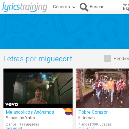
Apr
Géneros
Buscar
Es
Letras por
miguecort
Pendien
Melancólicos Anónimos
Pobre Corazón
Sebastián Yatra
Esteman
2 años | 999 jugadas
4 años | 309 jugadas
miguecort
miguecort