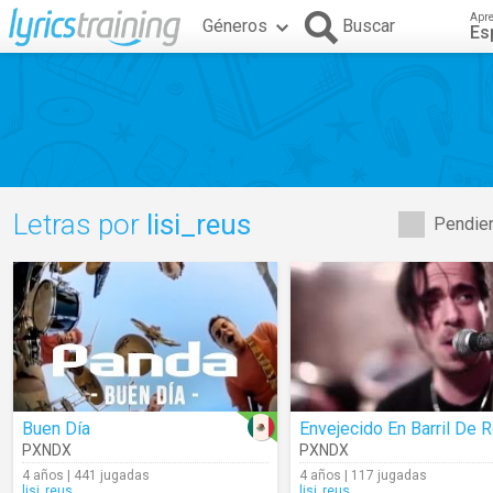
Apr
Géneros
Buscar
Es
Letras por
lisi_reus
Pendien
Buen Día
PXNDX
PXNDX
4 años | 441 jugadas
4 años | 117 jugadas
lisi_reus
lisi_reus