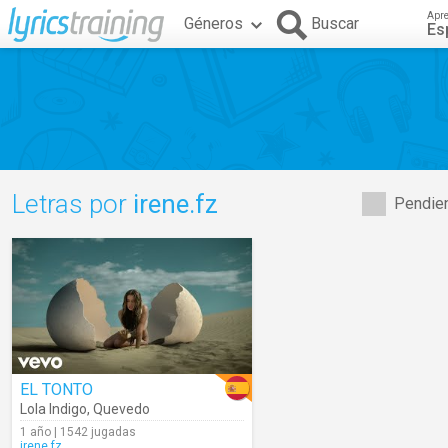
Apr
Géneros
Buscar
Es
Letras por
irene.fz
Pendien
EL TONTO
Lola Indigo
,
Quevedo
1 año | 1542 jugadas
irene.fz