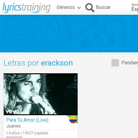
Apr
Géneros
Buscar
Es
Letras por
erackson
Pendien
Para Tu Amor (Live)
Juanes
14 años | 19027 jugadas
erackson