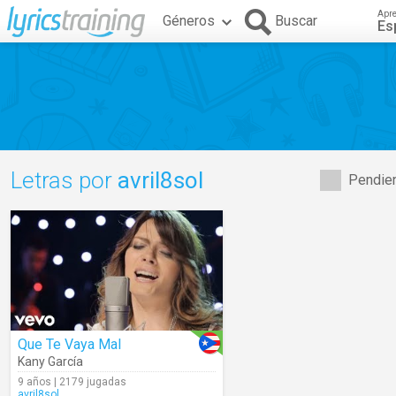
Apr
Géneros
Buscar
Es
Letras por
avril8sol
Pendien
Que Te Vaya Mal
Kany García
9 años | 2179 jugadas
avril8sol