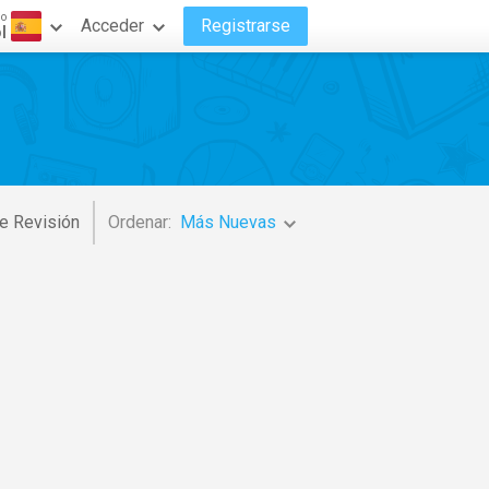
do
Acceder
Registrarse
l
e Revisión
Ordenar:
Más Nuevas