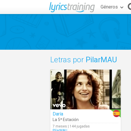
Géneros
Letras por
PilarMAU
Daría
La 5ª Estación
7 meses | 144 jugadas
PilarMAU