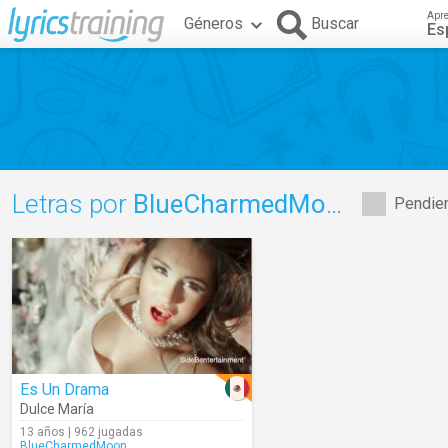
Apr
Géneros
Buscar
Es
Letras por
BlueCharmedMoon
Pendien
Es Un Drama
Dulce María
13 años | 962 jugadas
BlueCharmedMoon