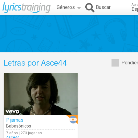
Apr
Géneros
Buscar
Es
Letras por
Asce44
Pendien
Pijamas
Babasónicos
7 años | 273 jugadas
Asce44