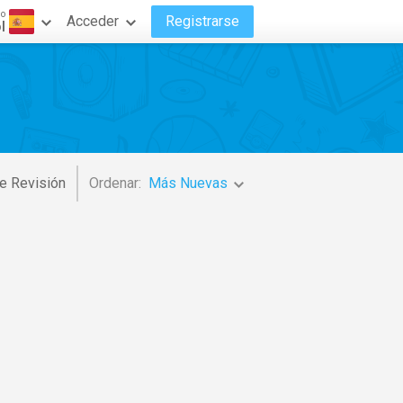
do
Acceder
Registrarse
l
e Revisión
Ordenar:
Más Nuevas