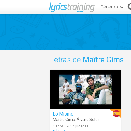
Géneros
Letras de
Maître Gims
Lo Mismo
Maître Gims
,
Álvaro Soler
5 años | 7084 jugadas
kuhnma