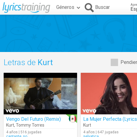
Apr
Géneros
Buscar
Es
Letras de
Kurt
Pendien
Vengo Del Futuro (Remix)
La Mujer Perfecta (Lyrics
Kurt
,
Tommy Torres
Kurt
4 años | 516 jugadas
4 años | 647 jugadas
cantante_so
selvatica