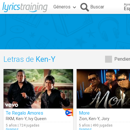
Apr
Géneros
Buscar
Es
Letras de
Ken-Y
Pendien
Te Regalo Amores
More
RKM
,
Ken-Y
,
Ivy Queen
Zion
,
Ken-Y
,
Jory
5 años | 724 jugadas
5 años | 490 jugadas
Grgmnz
Grgmnz