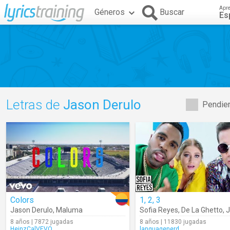
Apr
Géneros
Buscar
Es
Letras de
Jason Derulo
Pendien
Colors
1, 2, 3
Jason Derulo
,
Maluma
Sofia Reyes
,
De La Ghetto
,
Ja
8 años | 7872 jugadas
8 años | 11830 jugadas
HeinzCalVEVO
languagenerd