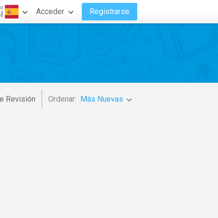
do
Acceder
Registrarse
l
e Revisión
Ordenar:
Más Nuevas