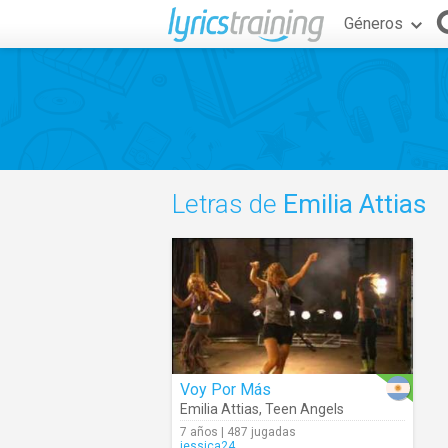
Géneros
Letras de
Emilia Attias
Voy Por Más
Emilia Attias
,
Teen Angels
7 años | 487 jugadas
jessica24