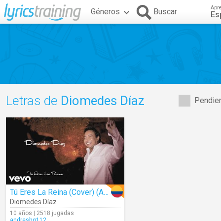
Apr
Géneros
Buscar
Es
Letras de
Diomedes Díaz
Pendien
Tú Eres La Reina (Cover) (Audio)
Diomedes Díaz
10 años | 2518 jugadas
andreshg112