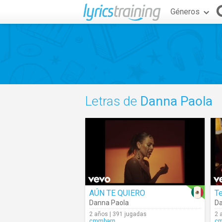
Géneros
Letras de
Danna Paola
AÚN TE QUIERO
T
Danna Paola
Da
2 años | 391 jugadas
2 
cmmbarn
c