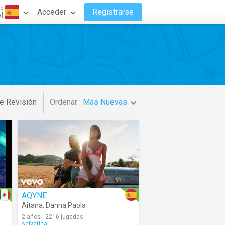
do
Acceder
Registrarse
l
e Revisión
Ordenar:
Más Nuevas
AQYNE
Aitana
,
Danna Paola
2 años | 2216 jugadas
selvatica