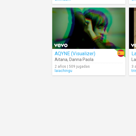
AQYNE (Visualizer)
L
Aitana
,
Danna Paola
La
2 años | 509 jugadas
3 
laiachingu
tr