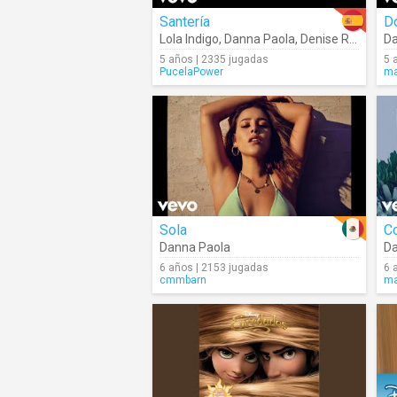
Santería
Do
Lola Indigo
,
Danna Paola
,
Denise Rosenthal
Da
5 años | 2335 jugadas
5 
PucelaPower
ma
Sola
C
Danna Paola
Da
6 años | 2153 jugadas
6 
cmmbarn
ma