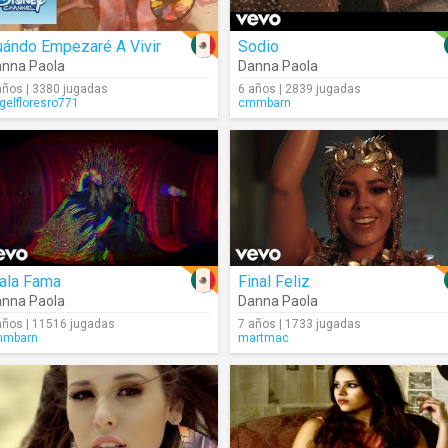
uándo Empezaré A Vivir
Sodio
nna Paola
Danna Paola
años | 3380 jugadas
6 años | 2839 jugadas
gelfloresro771
cmmbarn
ala Fama
Final Feliz
nna Paola
Danna Paola
años | 11516 jugadas
7 años | 1733 jugadas
mmbarn
martmac