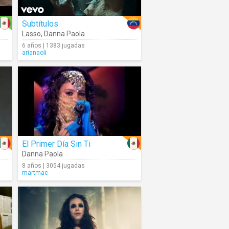
Subtítulos
Lasso
,
Danna Paola
6 años | 1383 jugadas
arianaoli
El Primer Día Sin Ti
Danna Paola
8 años | 3054 jugadas
martmac