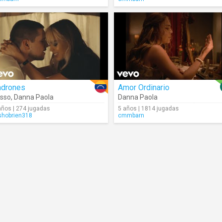
adrones
Amor Ordinario
sso
,
Danna Paola
Danna Paola
años | 274 jugadas
5 años | 1814 jugadas
ishobrien318
cmmbarn