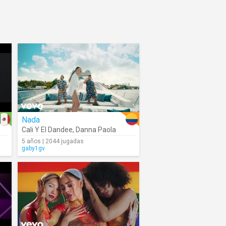
Nada
Cali Y El Dandee
,
Danna Paola
5 años | 2044 jugadas
gaby1gv