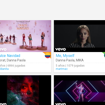
ulce Navidad
Me, Myself
orat
,
Danna Paola
Danna Paola
,
MIKA
años | 6866 jugadas
5 años | 1079 jugadas
ldanita
martmac