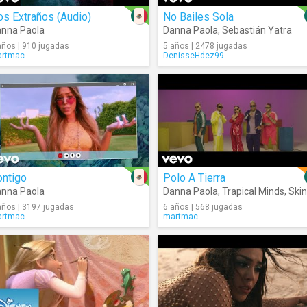
s Extraños (Audio)
No Bailes Sola
nna Paola
Danna Paola
,
Sebastián Yatra
años | 910 jugadas
5 años | 2478 jugadas
rtmac
DenisseHdez99
ontigo
Polo A Tierra
nna Paola
Danna Paola
,
Trapical Minds
,
Skinny Happy
años | 3197 jugadas
6 años | 568 jugadas
rtmac
martmac