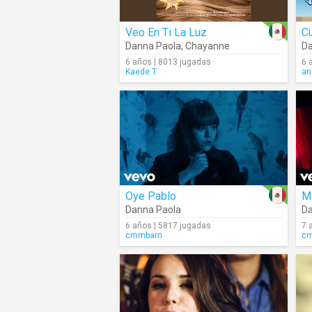
Veo En Ti La Luz
C
Danna Paola
,
Chayanne
Da
6 años | 8013 jugadas
6 
Kaede.T
an
Oye Pablo
M
Danna Paola
Da
6 años | 5817 jugadas
7 
cmmbarn
c