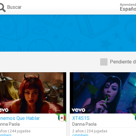
Aprendien
Buscar
Españo
Pendiente d
enemos Que Hablar
XT4S1S
nna Paola
Danna Paola
años | 244 jugadas
2 años | 234 jugadas
mmbarn
cmmbarn