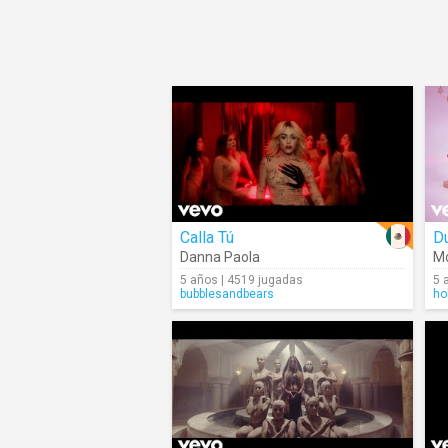
Calla Tú
D
Danna Paola
M
5 años | 4519 jugadas
5 
bubblesandbears
ho