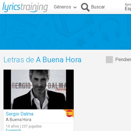
Apr
Géneros
Buscar
Es
Letras de
A Buena Hora
Pendien
Sergio Dalma
A Buena Hora
10 años | 237 jugadas
Eugenioh