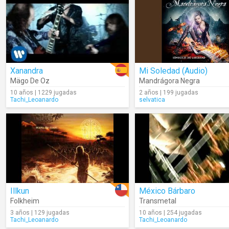
Xanandra
Mi Soledad (Audio)
Mägo De Oz
Mandrágora Negra
10 años | 1229 jugadas
2 años | 199 jugadas
Tachi_Leoanardo
selvatica
Illkun
México Bárbaro
Folkheim
Transmetal
3 años | 129 jugadas
10 años | 254 jugadas
Tachi_Leoanardo
Tachi_Leoanardo