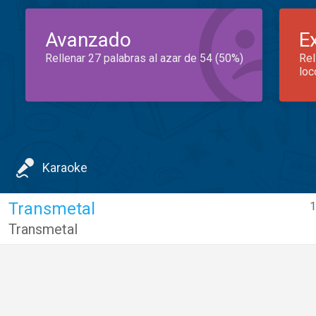
Avanzado
E
Rellenar 27 palabras al azar de 54 (50%)
Rel
loc
Karaoke
Transmetal
1
Transmetal