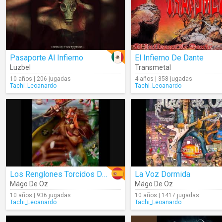
Pasaporte Al Infierno
El Infierno De Dante
Luzbel
Transmetal
10 años | 206 jugadas
4 años | 358 jugadas
Tachi_Leoanardo
Tachi_Leoanardo
Los Renglones Torcidos De Dios
La Voz Dormida
Mägo De Oz
Mägo De Oz
10 años | 936 jugadas
10 años | 1417 jugadas
Tachi_Leoanardo
Tachi_Leoanardo