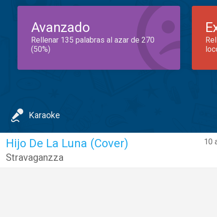
Avanzado
E
Rellenar 135 palabras al azar de 270
Rel
(50%)
loc
Karaoke
Hijo De La Luna (Cover)
10 
Stravaganzza