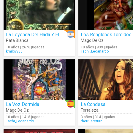
La Leyenda Del Hada Y El Mago
Rata Blanca
Mägo De Oz
10 años | 2676 jugadas
10 años | 939 jugadas
kmilovv86
Tachi_Leoanardo
La Voz Dormida
La Condesa
Mägo De Oz
Fortaleza
10 años | 1418 jugadas
3 años | 314 jugadas
Tachi_Leoanardo
thetruereturn