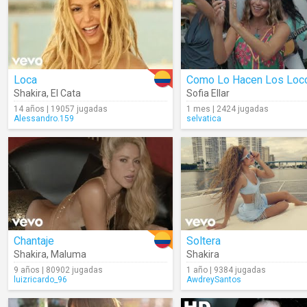
Loca
Como Lo Hacen Los Loc
Shakira
,
El Cata
Sofia Ellar
14 años | 19057 jugadas
1 mes | 2424 jugadas
Alessandro.159
selvatica
Chantaje
Soltera
Shakira
,
Maluma
Shakira
9 años | 80902 jugadas
1 año | 9384 jugadas
luizricardo_96
AwdreySantos