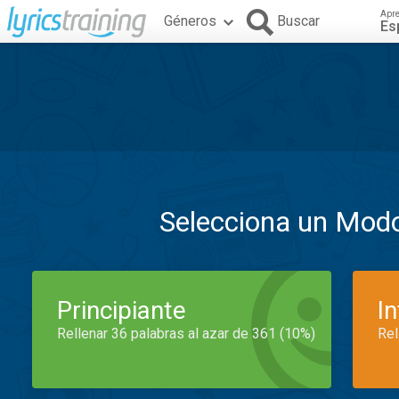
Apr
Géneros
Buscar
Es
Selecciona un Mod
Principiante
I
Rellenar 36 palabras al azar de 361 (10%)
Rel