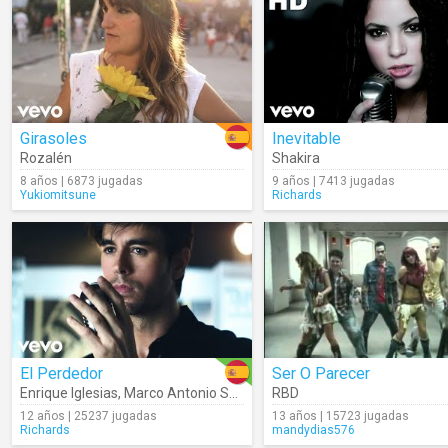
Girasoles
Inevitable
Rozalén
Shakira
8 años | 6873 jugadas
9 años | 7413 jugadas
Yukiomitsune
Richards
El Perdedor
Ser O Parecer
Enrique Iglesias
,
Marco Antonio Solís
RBD
12 años | 25237 jugadas
13 años | 15723 jugadas
Richards
mandydias576