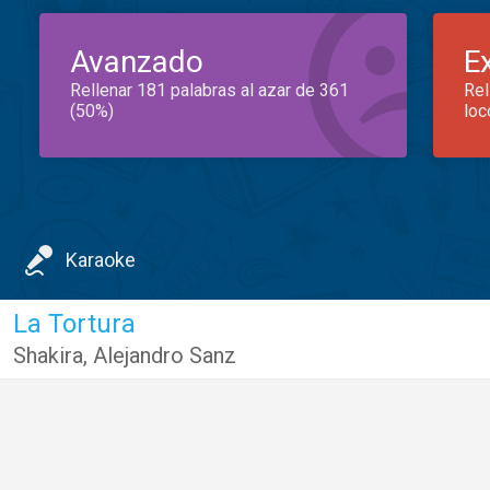
Avanzado
E
Rellenar 181 palabras al azar de 361
Rel
(50%)
loc
Karaoke
La Tortura
Shakira
,
Alejandro Sanz