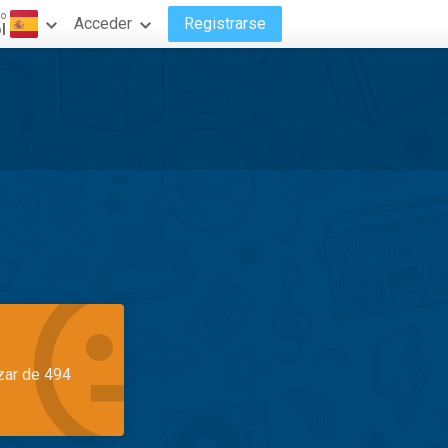
do
Acceder
Registrarse
l
azar de 494