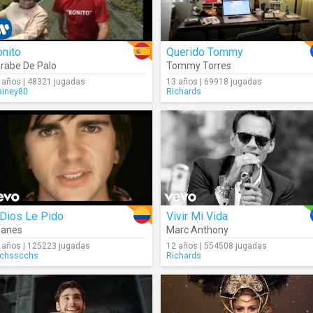
nito
Querido Tommy
rabe De Palo
Tommy Torres
 años | 48321 jugadas
13 años | 69918 jugadas
ainey80
Richards
 Dios Le Pido
Vivir Mi Vida
uanes
Marc Anthony
 años | 125223 jugadas
12 años | 554508 jugadas
chsscchs
Richards