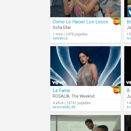
Como Lo Hacen Los Locos
Bo
Sofia Ellar
Ja
1 mes | 2478 jugadas
13
selvatica
nr
La Fama
A
ROSALÍA
,
The Weeknd
J
4 años | 18761 jugadas
14
luizricardo_96
sc