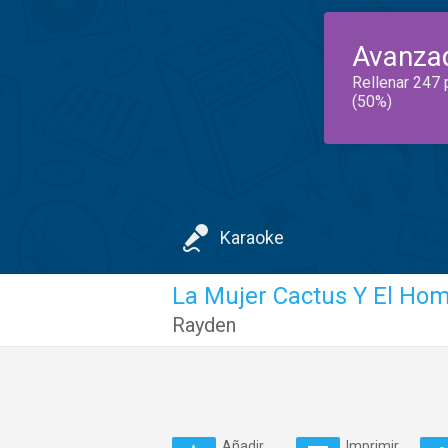
Avanza
Rellenar 247 
(50%)
Karaoke
La Mujer Cactus Y El Ho
Rayden
Añadir
Imprimir