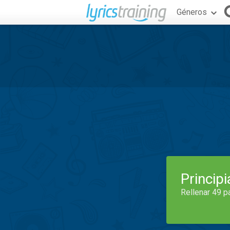
Géneros
Princip
Rellenar 49 p