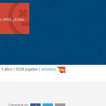
s (494), ¿Estás
5 años | 5028 jugadas |
selvatica
Comparte en: