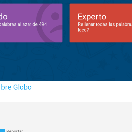
do
Experto
palabras al azar de 494
Rellenar todas las palabra
loco?
mbre Globo
Reportar