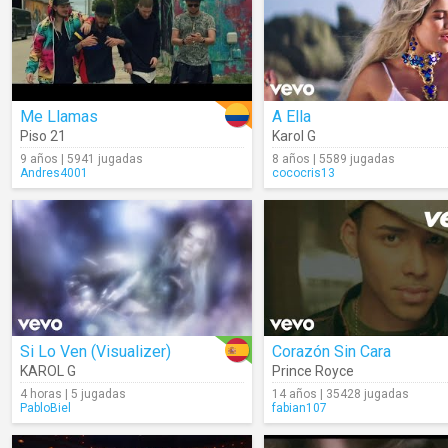
Me Llamas
A Ella
Piso 21
Karol G
9 años | 5941 jugadas
8 años | 5589 jugadas
Andres4001
cococris13
Si Lo Ven (Visualizer)
Corazón Sin Cara
KAROL G
Prince Royce
4 horas | 5 jugadas
14 años | 35428 jugadas
PabloBiel
fabian107