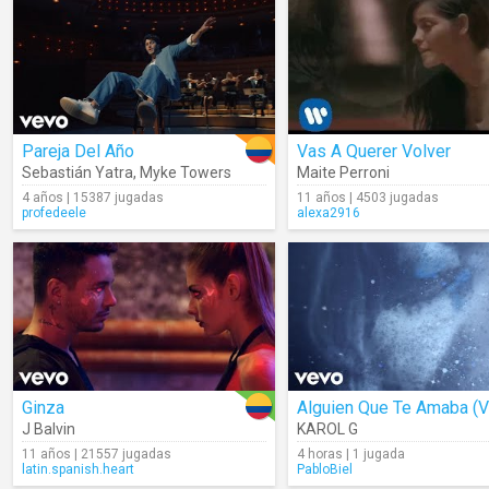
Pareja Del Año
Vas A Querer Volver
Sebastián Yatra
,
Myke Towers
Maite Perroni
4 años | 15387 jugadas
11 años | 4503 jugadas
profedeele
alexa2916
Ginza
J Balvin
KAROL G
11 años | 21557 jugadas
4 horas | 1 jugada
latin.spanish.heart
PabloBiel