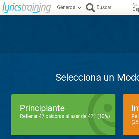
Apr
Géneros
Buscar
Es
Selecciona un Mod
Principiante
I
Rellenar 47 palabras al azar de 471 (10%)
Rel
(25