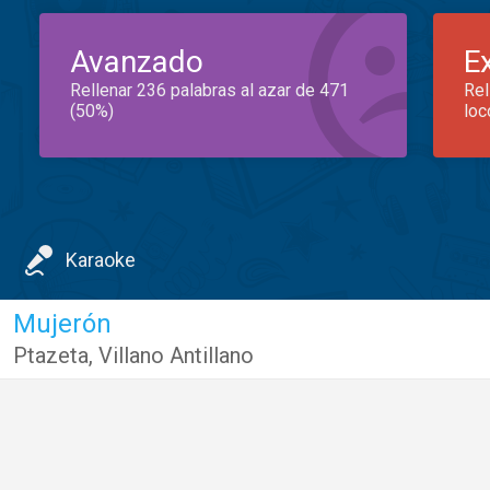
Avanzado
E
Rellenar 236 palabras al azar de 471
Rel
(50%)
loc
Karaoke
Mujerón
Ptazeta
,
Villano Antillano