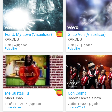
For U, My Lova (Visualizer)
Si Lo Ven (Visualizer)
KAROL G
KAROL G
1 día | 4 jugadas
1 día | 20 jugadas
PabloBiel
PabloBiel
Me Gustas Tú
Con Calma
Manu Chao
Daddy Yankee
,
Snow
13 años | 128271 jugadas
7 años | 39553 jugadas
connielilian
nicoole2099