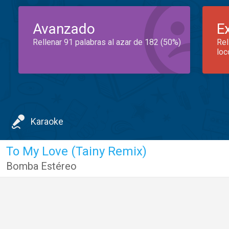
Avanzado
E
Rellenar 91 palabras al azar de 182 (50%)
Rel
loc
Karaoke
To My Love (Tainy Remix)
Bomba Estéreo