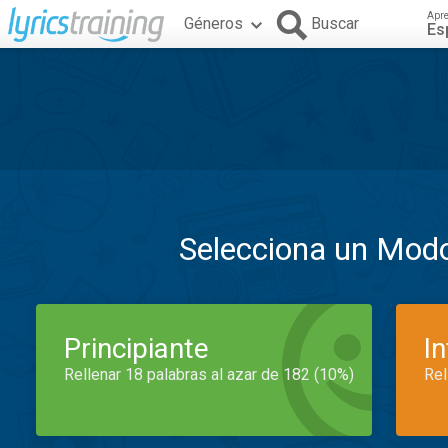
Apr
Géneros
Buscar
Es
Selecciona un Mod
Principiante
I
Rellenar 18 palabras al azar de 182 (10%)
Rel