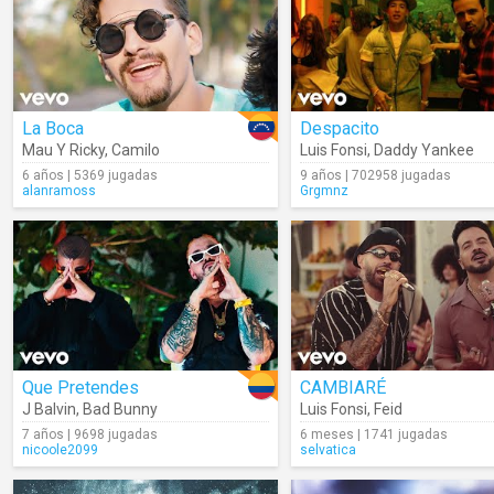
La Boca
Despacito
Mau Y Ricky
,
Camilo
Luis Fonsi
,
Daddy Yankee
6 años | 5369 jugadas
9 años | 702958 jugadas
alanramoss
Grgmnz
Que Pretendes
CAMBIARÉ
J Balvin
,
Bad Bunny
Luis Fonsi
,
Feid
7 años | 9698 jugadas
6 meses | 1741 jugadas
nicoole2099
selvatica