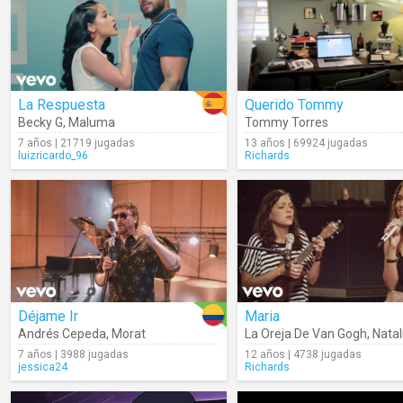
La Respuesta
Querido Tommy
Becky G
,
Maluma
Tommy Torres
7 años | 21719 jugadas
13 años | 69924 jugadas
luizricardo_96
Richards
Déjame Ir
Maria
Andrés Cepeda
,
Morat
La Oreja De Van Gogh
,
Natalia L
7 años | 3988 jugadas
12 años | 4738 jugadas
jessica24
Richards