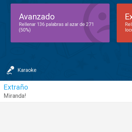
Avanzado
E
Rellenar 136 palabras al azar de 271
Rel
(50%)
loc
Karaoke
Extraño
Miranda!