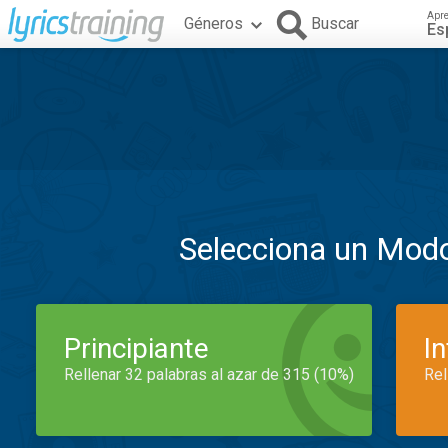
Apr
Géneros
Buscar
Es
Selecciona un Mod
Principiante
I
Rellenar 32 palabras al azar de 315 (10%)
Rel