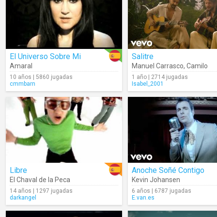
El Universo Sobre Mi
Salitre
Amaral
Manuel Carrasco
,
Camilo
10 años | 5860 jugadas
1 año | 2714 jugadas
cmmbarn
Isabel_2001
Libre
Anoche Soñé Contigo
El Chaval de la Peca
Kevin Johansen
14 años | 1297 jugadas
6 años | 6787 jugadas
darkangel
E.van.es