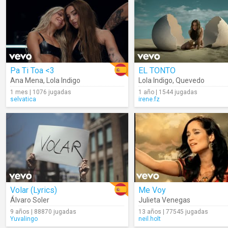
Pa Ti Toa <3
EL TONTO
Ana Mena
,
Lola Indigo
Lola Indigo
,
Quevedo
1 mes | 1076 jugadas
1 año | 1544 jugadas
selvatica
irene.fz
Volar (Lyrics)
Me Voy
Álvaro Soler
Julieta Venegas
9 años | 88870 jugadas
13 años | 77545 jugadas
Yuvalingo
neil.holt