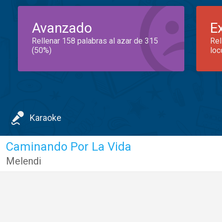
Avanzado
E
Rellenar 158 palabras al azar de 315
Rel
(50%)
loc
Karaoke
Caminando Por La Vida
Melendi