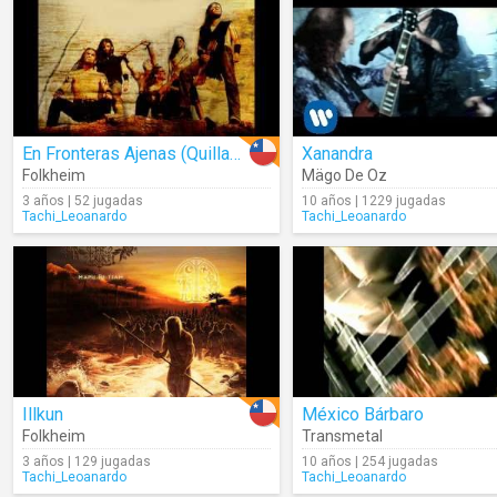
En Fronteras Ajenas (Quillasuyo)
Xanandra
Folkheim
Mägo De Oz
3 años | 52 jugadas
10 años | 1229 jugadas
Tachi_Leoanardo
Tachi_Leoanardo
Illkun
México Bárbaro
Folkheim
Transmetal
3 años | 129 jugadas
10 años | 254 jugadas
Tachi_Leoanardo
Tachi_Leoanardo