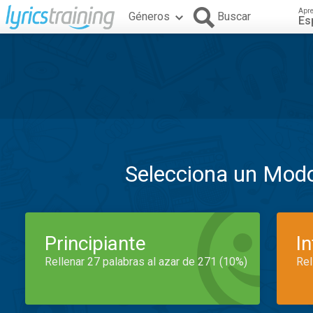
Apr
Géneros
Buscar
Es
Selecciona un Mod
Principiante
I
Rellenar 27 palabras al azar de 271 (10%)
Rel