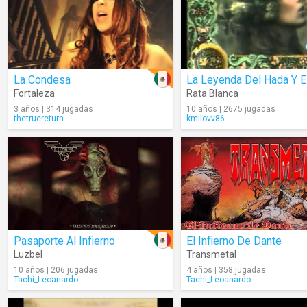
La Condesa
Fortaleza
Rata Blanca
3 años | 314 jugadas
10 años | 2675 jugadas
thetruereturn
kmilovv86
Pasaporte Al Infierno
El Infierno De Dante
Luzbel
Transmetal
10 años | 206 jugadas
4 años | 358 jugadas
Tachi_Leoanardo
Tachi_Leoanardo