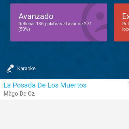
Avanzado
E
Rellenar 136 palabras al azar de 271
Rel
(50%)
loc
Karaoke
La Posada De Los Muertos
Mägo De Oz