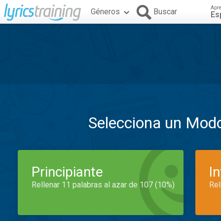
Apr
Géneros
Buscar
Es
Selecciona un Mod
Principiante
I
Rellenar 11 palabras al azar de 107 (10%)
Rel