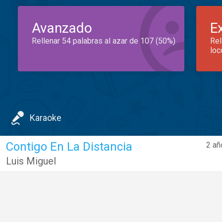
Avanzado
E
Rellenar 54 palabras al azar de 107 (50%)
Rel
loc
Karaoke
Contigo En La Distancia
2 añ
Luis Miguel