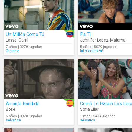
Un Millón Como Tú
Pa Ti
Lasso
,
Cami
Jennifer Lopez
,
Maluma
7 años | 3270 jugadas
5 años | 5029 jugadas
Grgmnz
luizricardo_96
Amante Bandido
Como Lo Hacen Los Loc
Bosé
Sofia Ellar
6 años | 3870 jugadas
1 mes | 2494 jugadas
selvatica
selvatica