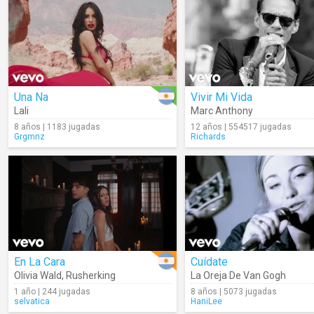
Una Na
Vivir Mi Vida
Lali
Marc Anthony
8 años | 1183 jugadas
12 años | 554517 jugadas
Grgmnz
Richards
En La Cara
Cuídate
Olivia Wald
,
Rusherking
La Oreja De Van Gogh
1 año | 244 jugadas
8 años | 5073 jugadas
selvatica
HaniLee