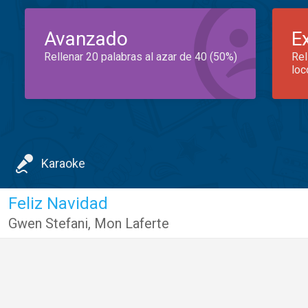
Avanzado
E
Rellenar 20 palabras al azar de 40 (50%)
Rel
loc
Karaoke
Feliz Navidad
Gwen Stefani
,
Mon Laferte