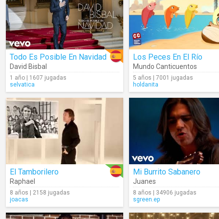
Todo Es Posible En Navidad
Los Peces En El Río
David Bisbal
Mundo Canticuentos
1 año | 1607 jugadas
5 años | 7001 jugadas
selvatica
holdanita
El Tamborilero
Mi Burrito Sabanero
Raphael
Juanes
8 años | 2158 jugadas
8 años | 34906 jugadas
joacas
sgreen.ep