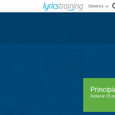
Géneros
Princip
Rellenar 35 p