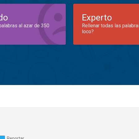
do
Experto
palabras al azar de 350
Rellenar todas las palabra
loco?
Reportar