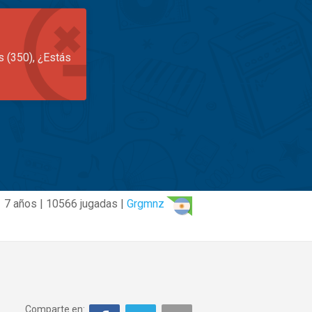
s (350), ¿Estás
7 años | 10566 jugadas |
Grgmnz
Comparte en: