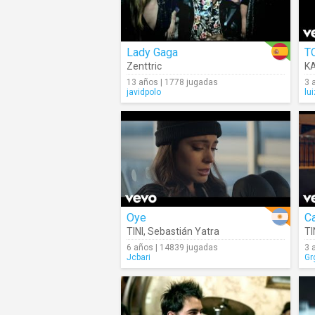
Lady Gaga
T
Zenttric
K
13 años | 1778 jugadas
3 
javidpolo
lu
Oye
C
TINI
,
Sebastián Yatra
TI
6 años | 14839 jugadas
3 
Jcbari
Gr