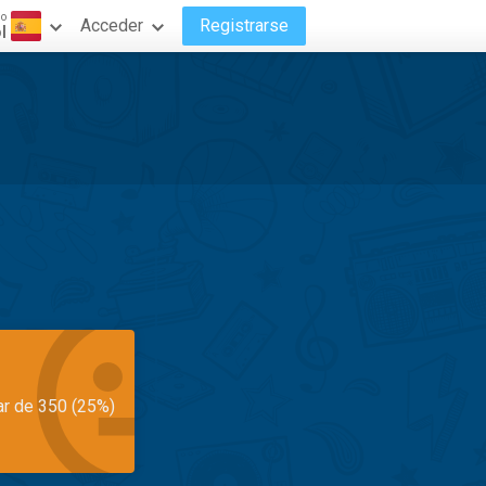
do
Acceder
Registrarse
l
ar de 350 (25%)