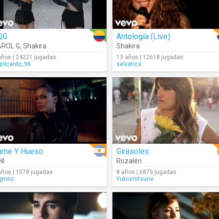
QG
Antología (Live)
AROL G
,
Shakira
Shakira
años | 24221 jugadas
13 años | 12618 jugadas
izricardo_96
selvatica
arne Y Hueso
Girasoles
NI
Rozalén
años | 1578 jugadas
8 años | 6875 jugadas
gmnz
Yukiomitsune