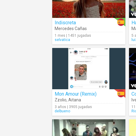
Indiscreta
H
Mercedes Cañas
M
1 mes | 1451 jugadas
5 
selvatica
lu
Mon Amour (Remix)
Co
Zzolio
,
Aitana
Iv
3 años | 3905 jugadas
11
delbueno
Ri