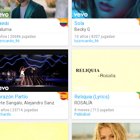
awái
Sola
aluma
Becky G
años | 20686 jugadas
10 años | 8207 jugadas
izricardo_96
luizricardo_96
razón Partío
Reliquia (Lyrics)
ete Sangalo
,
Alejandro Sanz
ROSALÍA
 años | 23716 jugadas
8 meses | 712 jugadas
chards
PabloBiel