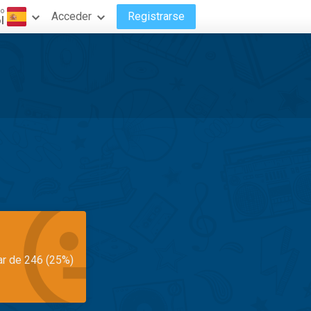
do
Acceder
Registrarse
l
ar de 246 (25%)