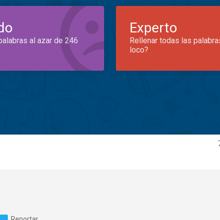
do
Experto
palabras al azar de 246
Rellenar todas las palabra
loco?
Reportar