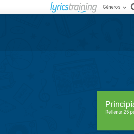
Géneros
Princip
Rellenar 25 p