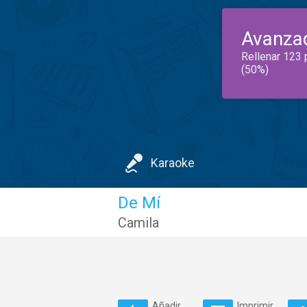
Avanza
Rellenar 123 
(50%)
Karaoke
De Mí
Camila
Añadir
Imprimir