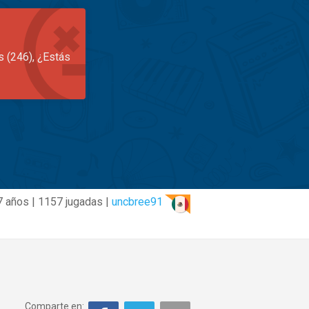
s (246), ¿Estás
7 años | 1157 jugadas |
uncbree91
Comparte en: