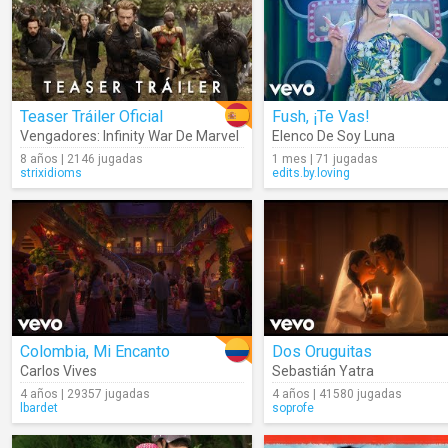
Teaser Tráiler Oficial
Fush, ¡Te Vas!
Vengadores: Infinity War De Marvel
Elenco De Soy Luna
8 años | 2146 jugadas
1 mes | 71 jugadas
strixidioms
edits.by.loving
Colombia, Mi Encanto
Dos Oruguitas
Carlos Vives
Sebastián Yatra
4 años | 29357 jugadas
4 años | 41580 jugadas
lbardet
soprofe