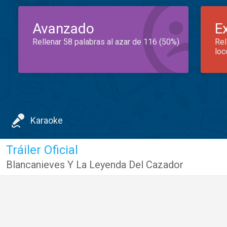
Avanzado
E
Rellenar 58 palabras al azar de 116 (50%)
Rel
loc
Karaoke
Tráiler Oficial
Blancanieves Y La Leyenda Del Cazador