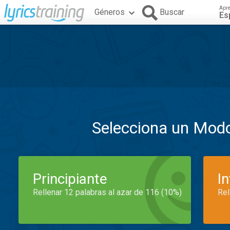
Apr
Géneros
Buscar
Es
Selecciona un Mod
Principiante
I
Rellenar 12 palabras al azar de 116 (10%)
Rel