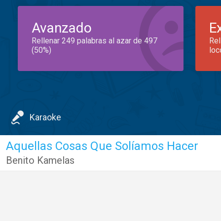
Avanzado
E
Rellenar 249 palabras al azar de 497
Rel
(50%)
loc
Karaoke
Aquellas Cosas Que Solíamos Hacer
Benito Kamelas