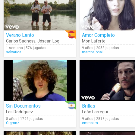
Verano Lento
Amor Completo
Carlos Sadness
,
Jósean Log
Mon Laferte
1 semana | 576 jugadas
9 años | 2058 jugadas
selvatica
marcbajona1
Sin Documentos
Brillas
Los Rodríguez
León Larregui
8 años | 1796 jugadas
9 años | 2818 jugadas
Grgmnz
cmmbarn