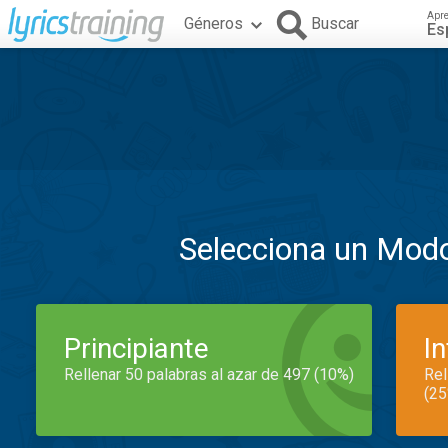
Apr
Géneros
Buscar
Es
Selecciona un Mod
Principiante
I
Rellenar 50 palabras al azar de 497 (10%)
Rel
(25