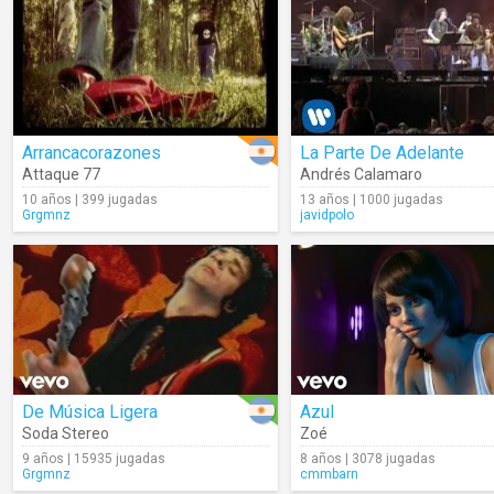
Arrancacorazones
La Parte De Adelante
Attaque 77
Andrés Calamaro
10 años | 399 jugadas
13 años | 1000 jugadas
Grgmnz
javidpolo
De Música Ligera
Azul
Soda Stereo
Zoé
9 años | 15935 jugadas
8 años | 3078 jugadas
Grgmnz
cmmbarn