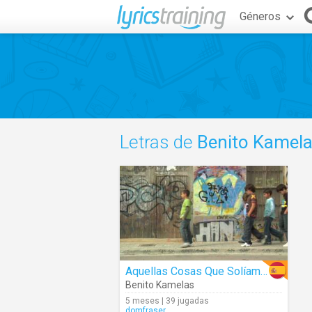
Géneros
Letras de
Benito Kamel
Aquellas Cosas Que Solíamos Hacer
Benito Kamelas
5 meses | 39 jugadas
domfraser