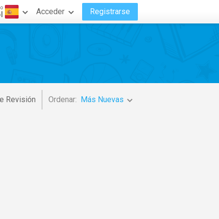
do
Acceder
Registrarse
l
e Revisión
Ordenar:
Más Nuevas