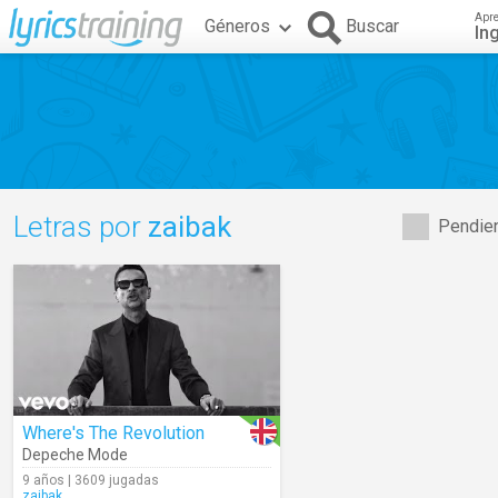
Apr
Géneros
Buscar
In
Letras por
zaibak
Pendien
Where's The Revolution
Depeche Mode
9 años | 3609 jugadas
zaibak