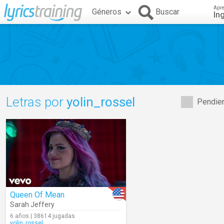
Apr
Géneros
Buscar
In
Letras por
yolin_rossel
Pendien
Queen Of Mean
Sarah Jeffery
6 años | 38614 jugadas
yolin_rossel