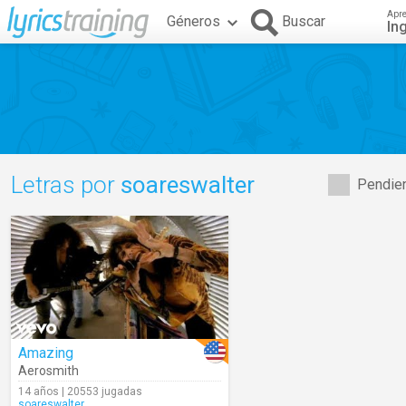
Apr
Géneros
Buscar
In
Letras por
soareswalter
Pendien
Amazing
Aerosmith
14 años | 20553 jugadas
soareswalter