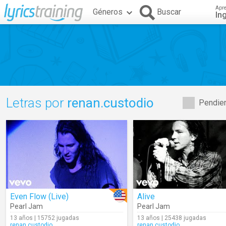
Apr
Géneros
Buscar
In
Letras por
renan.custodio
Pendien
Even Flow (Live)
Alive
Pearl Jam
Pearl Jam
13 años | 15752 jugadas
13 años | 25438 jugadas
renan.custodio
renan.custodio