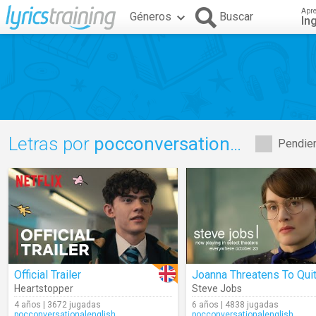
Apr
Géneros
Buscar
In
Letras por
pocconversationalenglish
Pendien
Official Trailer
Joanna Threatens To Qui
Heartstopper
Steve Jobs
4 años | 3672 jugadas
6 años | 4838 jugadas
pocconversationalenglish
pocconversationalenglish