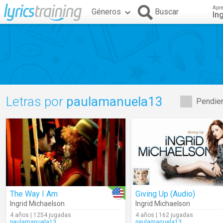
Apr
Géneros
Buscar
In
Letras por
paulamanuela13
Pendien
The Way I Am
Giving Up (Audio)
Ingrid Michaelson
Ingrid Michaelson
4 años | 1254 jugadas
4 años | 162 jugadas
paulamanuela13
paulamanuela13