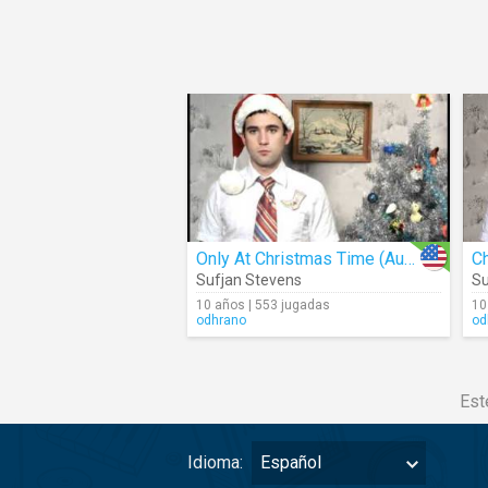
Only At Christmas Time (Audio)
C
Sufjan Stevens
Su
10 años | 553 jugadas
10
odhrano
od
Est
Idioma:
Español