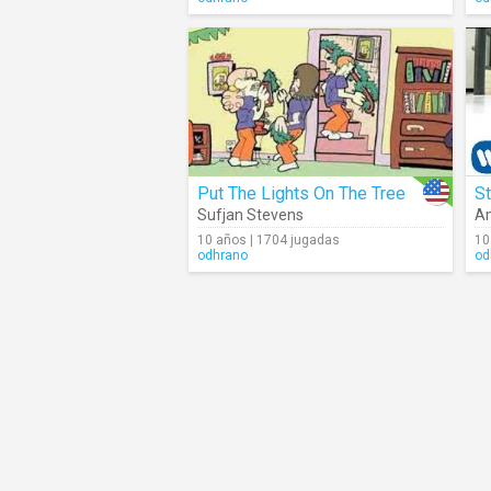
Put The Lights On The Tree
S
Sufjan Stevens
A
10 años | 1704 jugadas
10
odhrano
od