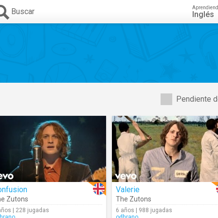
Aprendien
Buscar
Inglés
Pendiente d
onfusion
Valerie
e Zutons
The Zutons
años | 228 jugadas
6 años | 988 jugadas
hrano
odhrano