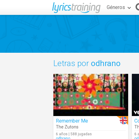
Géneros
Letras por
odhrano
Remember Me
C
The Zutons
Th
6 años | 588 jugadas
6 
odhrano
od