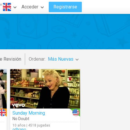
do
Acceder
Registrarse
e Revisión
Ordenar:
Más Nuevas
Sunday Morning
No Doubt
10 años | 4518 jugadas
odhrano