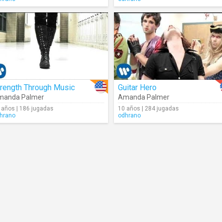
trength Through Music
Guitar Hero
manda Palmer
Amanda Palmer
 años | 186 jugadas
10 años | 284 jugadas
hrano
odhrano