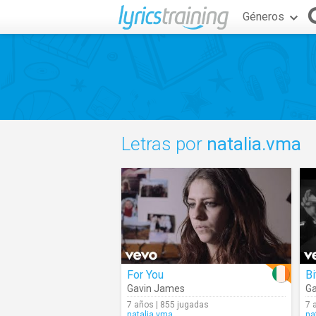
Géneros
Letras por
natalia.vma
For You
Bi
Gavin James
Ga
7 años | 855 jugadas
7 
natalia.vma
na