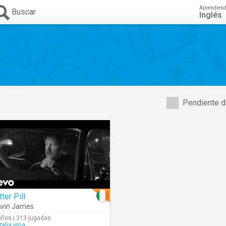
Aprendien
Buscar
Inglés
Pendiente d
tter Pill
vin James
años | 313 jugadas
talia.vma