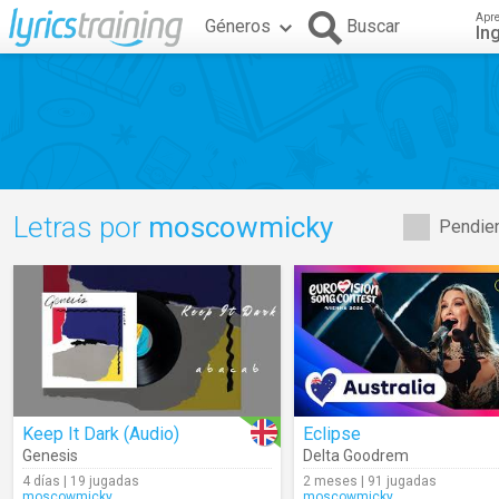
Apr
Géneros
Buscar
In
Letras por
moscowmicky
Pendien
Keep It Dark (Audio)
Eclipse
Genesis
Delta Goodrem
4 días | 19 jugadas
2 meses | 91 jugadas
moscowmicky
moscowmicky