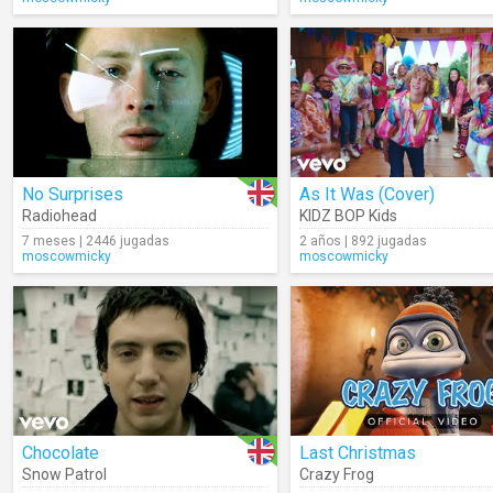
No Surprises
As It Was (Cover)
Radiohead
KIDZ BOP Kids
7 meses | 2446 jugadas
2 años | 892 jugadas
moscowmicky
moscowmicky
Chocolate
Last Christmas
Snow Patrol
Crazy Frog