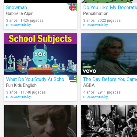
Snowman
Gabrielle Alpin
Pencilmation
3 años | 1426 jugadas
3 años | 3022 jugadas
moscowmicky
moscowmicky
What Do You Study At School?
The Day Before You Cam
Fun Kids English
ABBA
3 años | 11748 jugadas
4 años | 2911 jugadas
moscowmicky
moscowmicky