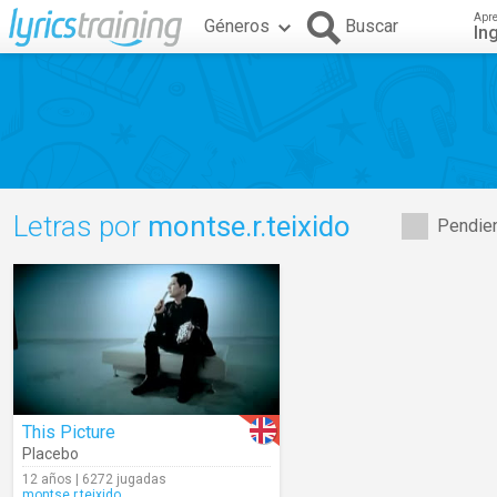
Apr
Géneros
Buscar
In
Letras por
montse.r.teixido
Pendien
This Picture
Placebo
12 años | 6272 jugadas
montse.r.teixido