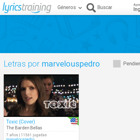
Apr
Géneros
Buscar
In
Letras por
marvelouspedro
Pendien
Toxic (Cover)
The Barden Bellas
7 años | 11561 jugadas
marvelouspedro