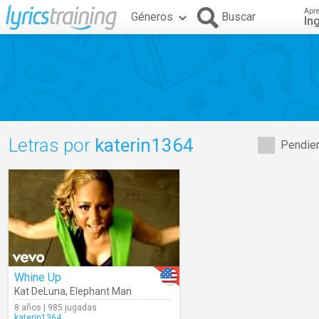
Apr
Géneros
Buscar
In
Letras por
katerin1364
Pendien
Whine Up
Kat DeLuna
,
Elephant Man
8 años | 985 jugadas
katerin1364