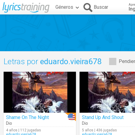
Apr
Géneros
Buscar
In
Letras por
eduardo.vieira678
Pendien
Shame On The Night
Stand Up And Shout
Dio
Dio
4 años | 112 jugadas
5 años | 436 jugadas
eduardo.vieira678
eduardo.vieira678