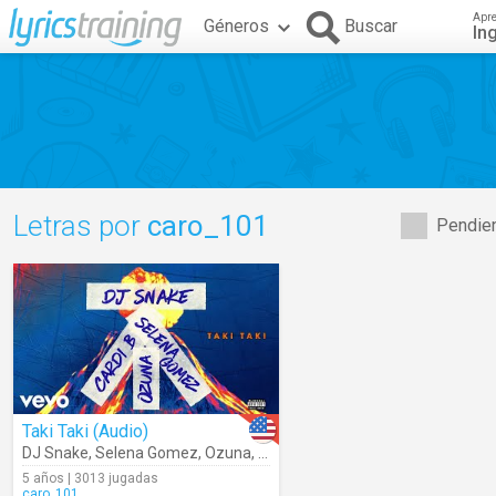
Apr
Géneros
Buscar
In
Letras por
caro_101
Pendien
Taki Taki (Audio)
DJ Snake
,
Selena Gomez
,
Ozuna
,
Cardi B
5 años | 3013 jugadas
caro_101