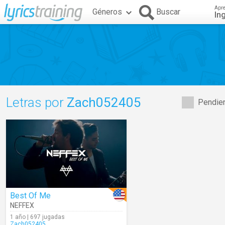
Apr
Géneros
Buscar
In
Letras por
Zach052405
Pendien
Best Of Me
NEFFEX
1 año | 697 jugadas
Zach052405