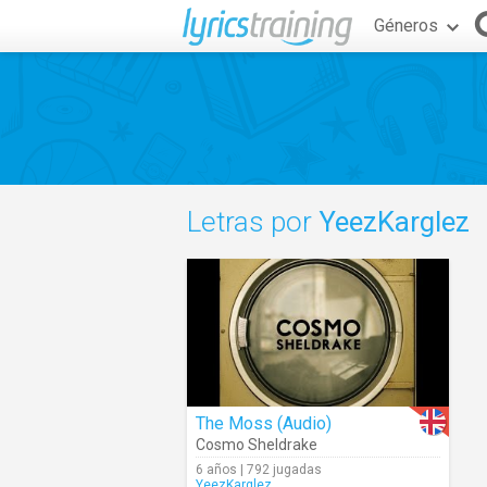
Géneros
Letras por
YeezKarglez
The Moss (Audio)
Cosmo Sheldrake
6 años | 792 jugadas
YeezKarglez