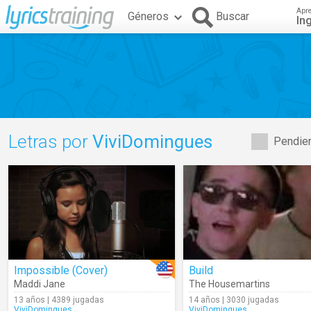
Apr
Géneros
Buscar
In
Letras por
ViviDomingues
Pendien
Impossible (Cover)
Build
Maddi Jane
The Housemartins
13 años | 4389 jugadas
14 años | 3030 jugadas
ViviDomingues
ViviDomingues